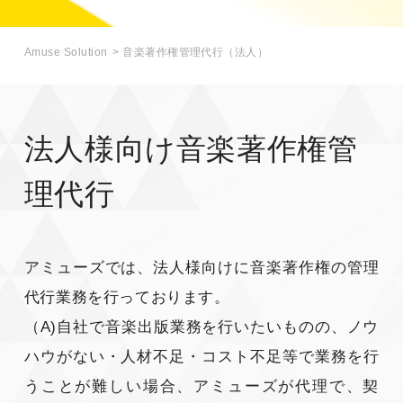
Amuse Solution
音楽著作権管理代行（法人）
CONTACT
お問い合わせ
個人のお客様
法人のお客様
法人様向け音楽著作権管
AUDITION
アーティスト募集
理代行
Amuse Solution
アミューズのソリューション
アミューズでは、法人様向けに音楽著作権の管理
ENGLISH
代行業務を行っております。
（A)自社で音楽出版業務を行いたいものの、ノウ
ハウがない・人材不足・コスト不足等で業務を行
うことが難しい場合、アミューズが代理で、契