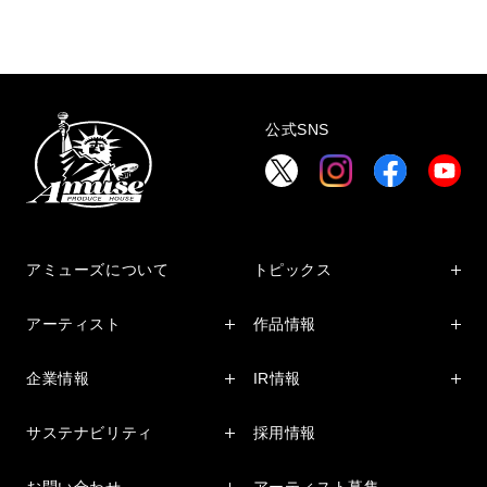
公式SNS
アミューズについて
トピックス
インフォメーション
アーティスト
作品情報
インタビュー
アーティスト一覧
舞台
レポート
企業情報
IR情報
ファンサービス
映像
アーティスト
企業情報TOP
IR情報TOP
コミック
サステナビリティ
採用情報
ごあいさつ
投資をお考えの皆様へ
アニメーション
サステナビリティTOP
企業理念
IRマネージメント