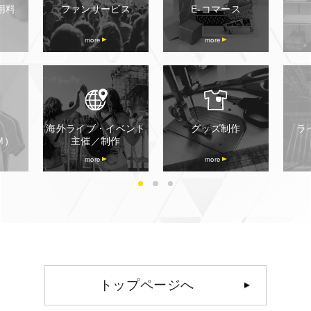
用料
ファンサービス
E-コマース
more
more
海外ライブ・イベント
グッズ制作
ラ
M）
主催
／制作
more
more
トップページへ